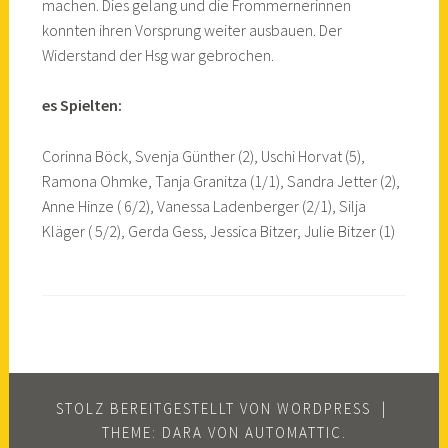
machen. Dies gelang und die Frommernerinnen
konnten ihren Vorsprung weiter ausbauen. Der
Widerstand der Hsg war gebrochen.
es Spielten:
Corinna Böck, Svenja Günther (2), Uschi Horvat (5),
Ramona Ohmke, Tanja Granitza (1/1), Sandra Jetter (2),
Anne Hinze ( 6/2), Vanessa Ladenberger (2/1), Silja
Kläger ( 5/2), Gerda Gess, Jessica Bitzer, Julie Bitzer (1)
STOLZ BEREITGESTELLT VON WORDPRESS
|
THEME: DARA VON
AUTOMATTIC
.