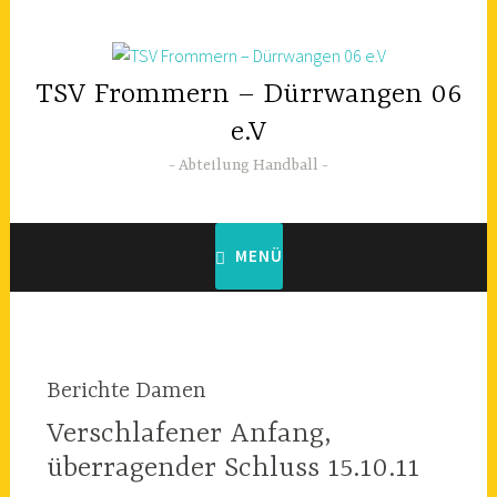
Zum
Inhalt
springen
TSV Frommern – Dürrwangen 06
e.V
Abteilung Handball
MENÜ
Berichte Damen
Verschlafener Anfang,
überragender Schluss 15.10.11