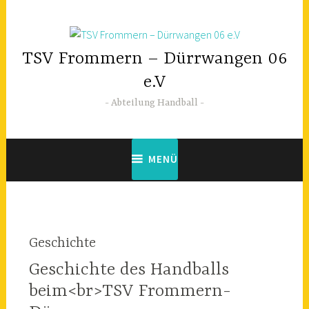
Zum
Inhalt
springen
TSV Frommern – Dürrwangen 06
e.V
Abteilung Handball
MENÜ
Geschichte
Geschichte des Handballs
beim<br>TSV Frommern-