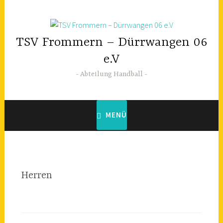
Zum
Inhalt
springen
TSV Frommern – Dürrwangen 06
e.V
Abteilung Handball
MENÜ
Herren