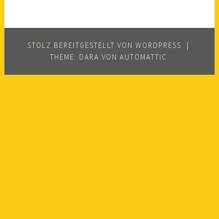
STOLZ BEREITGESTELLT VON WORDPRESS
|
THEME: DARA VON
AUTOMATTIC
.